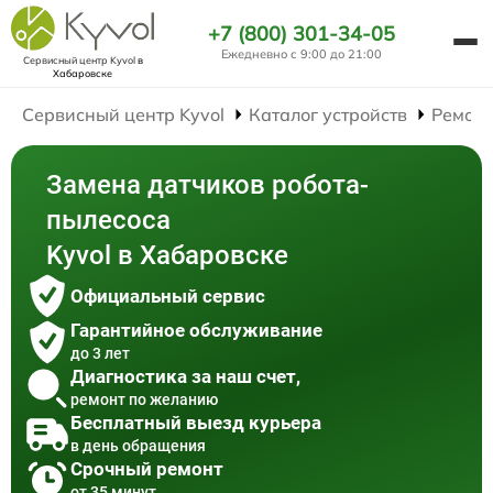
+7 (800) 301-34-05
Ежедневно с 9:00 до 21:00
Сервисный центр Kyvol
в
Хабаровске
Сервисный центр Kyvol
Каталог устройств
Ремонт
Замена датчиков робота-
пылесоса
Kyvol в Хабаровске
Официальный сервис
Гарантийное обслуживание
до 3 лет
Диагностика за наш счет,
ремонт по желанию
Бесплатный выезд курьера
в день обращения
Срочный ремонт
от 35 минут