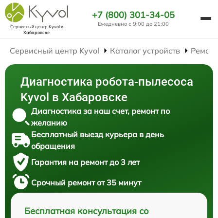
+7 (800) 301-34-05
Ежедневно с 9:00 до 21:00
Сервисный центр Kyvol
в
Хабаровске
Сервисный центр Kyvol
Каталог устройств
Ремонт
Диагностика робота-пылесоса
Kyvol в Хабаровске
Диагностика за наш счет, ремонт по
желанию
Бесплатный выезд курьера в день
обращения
Гарантия на ремонт до 3 лет
Срочный ремонт от 35 минут
Бесплатная консультация со