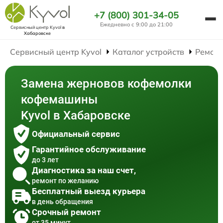
+7 (800) 301-34-05
Ежедневно с 9:00 до 21:00
Сервисный центр Kyvol
в
Хабаровске
Сервисный центр Kyvol
Каталог устройств
Ремон
Замена жерновов кофемолки
кофемашины
Kyvol в Хабаровске
Официальный сервис
Гарантийное обслуживание
до 3 лет
Диагностика за наш счет,
ремонт по желанию
Бесплатный выезд курьера
в день обращения
Срочный ремонт
от 35 минут