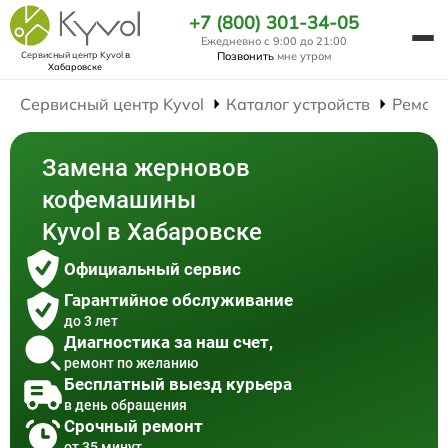
+7 (800) 301-34-05
Ежедневно с 9:00 до 21:00
Сервисный центр Kyvol
в
Позвонить
мне утром
Хабаровске
Сервисный центр Kyvol
Каталог устройств
Ремон
Замена жерновов
кофемашины
Kyvol в Хабаровске
Официальный сервис
Гарантийное обслуживание
до 3 лет
Диагностика за наш счет,
ремонт по желанию
Бесплатный выезд курьера
в день обращения
Срочный ремонт
от 35 минут