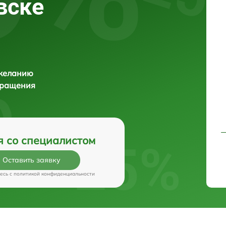
вске
 желанию
бращения
я со специалистом
Оставить заявку
есь c
политикой конфиденциальности