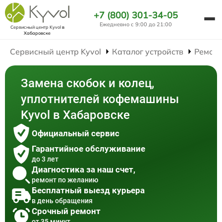
+7 (800) 301-34-05
Ежедневно с 9:00 до 21:00
Сервисный центр Kyvol
в
Хабаровске
Сервисный центр Kyvol
Каталог устройств
Ремон
Замена скобок и колец,
уплотнителей кофемашины
Kyvol в Хабаровске
Официальный сервис
Гарантийное обслуживание
до 3 лет
Диагностика за наш счет,
ремонт по желанию
Бесплатный выезд курьера
в день обращения
Срочный ремонт
от 35 минут