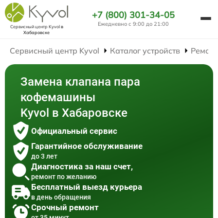
+7 (800) 301-34-05
Ежедневно с 9:00 до 21:00
Сервисный центр Kyvol
в
Хабаровске
Сервисный центр Kyvol
Каталог устройств
Ремон
Замена клапана пара
кофемашины
Kyvol в Хабаровске
Официальный сервис
Гарантийное обслуживание
до 3 лет
Диагностика за наш счет,
ремонт по желанию
Бесплатный выезд курьера
в день обращения
Срочный ремонт
от 35 минут