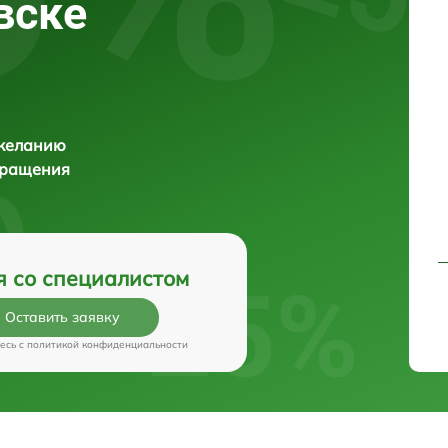
вске
 желанию
бращения
я со специалистом
Оставить заявку
есь c
политикой конфиденциальности