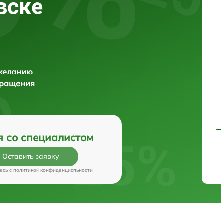
вске
 желанию
бращения
я со специалистом
Оставить заявку
есь c
политикой конфиденциальности