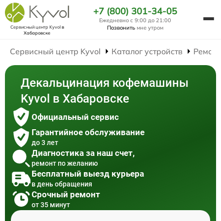
+7 (800) 301-34-05
Ежедневно с 9:00 до 21:00
Сервисный центр Kyvol
в
Позвонить
мне утром
Хабаровске
Сервисный центр Kyvol
Каталог устройств
Ремон
Декальцинация кофемашины
Kyvol в Хабаровске
Официальный сервис
Гарантийное обслуживание
до 3 лет
Диагностика за наш счет,
ремонт по желанию
Бесплатный выезд курьера
в день обращения
Срочный ремонт
от 35 минут