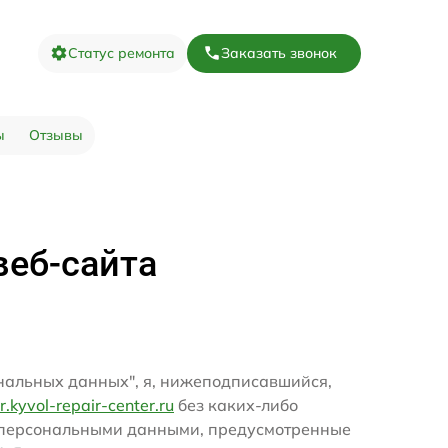
Статус ремонта
Заказать звонок
ы
Отзывы
веб-сайта
ональных данных", я, нижеподписавшийся,
br.kyvol-repair-center.ru
без каких-либо
и персональными данными, предусмотренные